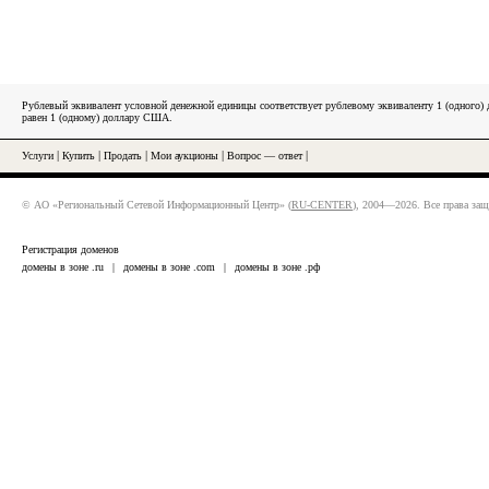
Рублевый эквивалент условной денежной единицы соответствует рублевому эквиваленту 1 (одного
равен 1 (одному) доллару США.
Услуги
|
Купить
|
Продать
|
Мои аукционы
|
Вопрос — ответ
|
© АО «Региональный Сетевой Информационный Центр» (
RU-CENTER
), 2004—2026. Все права за
Регистрация доменов
домены в зоне .ru
|
домены в зоне .com
|
домены в зоне .рф