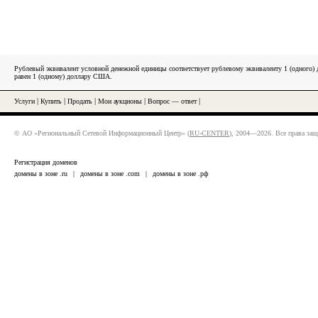
Рублевый эквивалент условной денежной единицы соответствует рублевому эквиваленту 1 (одного
равен 1 (одному) доллару США.
Услуги
|
Купить
|
Продать
|
Мои аукционы
|
Вопрос — ответ
|
© АО «Региональный Сетевой Информационный Центр» (
RU-CENTER
), 2004—2026. Все права за
Регистрация доменов
домены в зоне .ru
|
домены в зоне .com
|
домены в зоне .рф