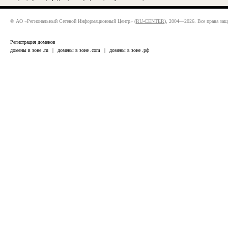
© АО «Региональный Сетевой Информационный Центр» (
RU-CENTER
), 2004—2026. Все права за
Регистрация доменов
домены в зоне .ru
|
домены в зоне .com
|
домены в зоне .рф