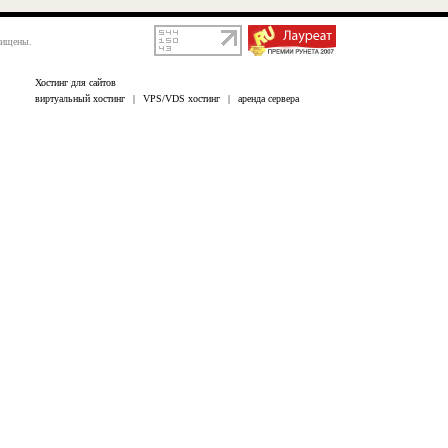
щищены.
Хостинг для сайтов
виртуальный хостинг
|
VPS/VDS хостинг
|
аренда сервера