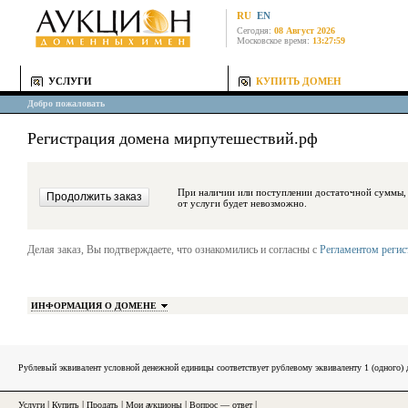
RU
EN
Сегодня:
08 Август 2026
Московское время:
13:27:59
УСЛУГИ
КУПИТЬ ДОМЕН
Добро пожаловать
Регистрация домена мирпутешествий.рф
При наличии или поступлении достаточной суммы, средства будут за
от услуги будет невозможно.
Делая заказ, Вы подтверждаете, что ознакомились и согласны с
Регламентом реги
ИНФОРМАЦИЯ О ДОМЕНЕ
Рублевый эквивалент условной денежной единицы соответствует рублевому эквиваленту 1 (одного
Услуги
|
Купить
|
Продать
|
Мои аукционы
|
Вопрос — ответ
|