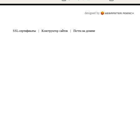
designed by
SSL-сертификаты
|
Конструктор сайтов
|
Почта на домене