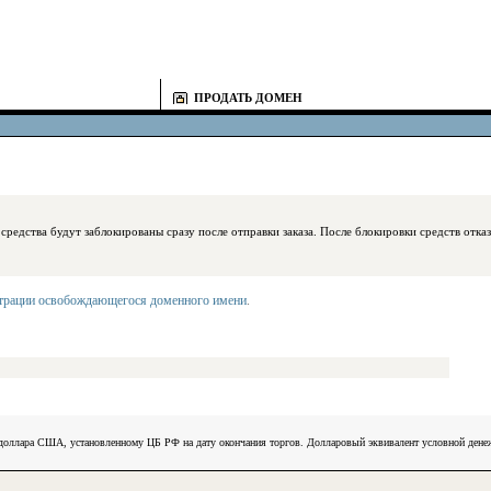
ПРОДАТЬ ДОМЕН
блокированы сразу после отправки заказа. После блокировки средств отказаться
страции освобождающегося доменного имени
.
) доллара США, установленному ЦБ РФ на дату окончания торгов. Долларовый эквивалент условной ден