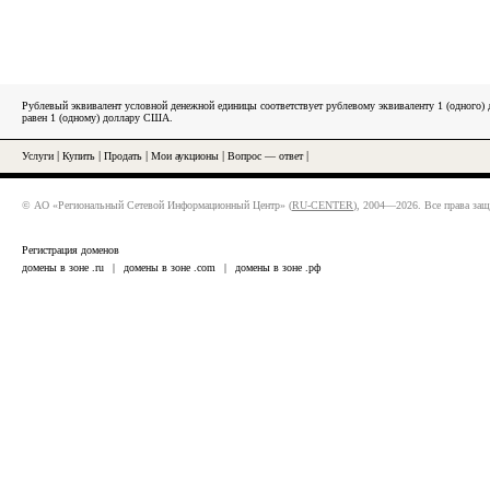
Рублевый эквивалент условной денежной единицы соответствует рублевому эквиваленту 1 (одного
равен 1 (одному) доллару США.
Услуги
|
Купить
|
Продать
|
Мои аукционы
|
Вопрос — ответ
|
© АО «Региональный Сетевой Информационный Центр» (
RU-CENTER
), 2004—2026. Все права за
Регистрация доменов
домены в зоне .ru
|
домены в зоне .com
|
домены в зоне .рф