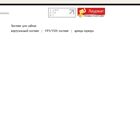
щищены.
Хостинг для сайтов
виртуальный хостинг
|
VPS/VDS хостинг
|
аренда сервера