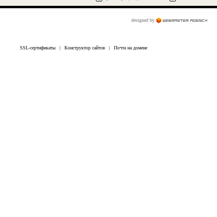
designed by
SSL-сертификаты
|
Конструктор сайтов
|
Почта на домене