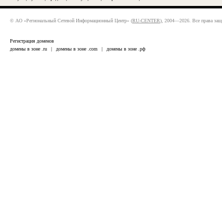
© АО «Региональный Сетевой Информационный Центр» (
RU-CENTER
), 2004—2026. Все права за
Регистрация доменов
домены в зоне .ru
|
домены в зоне .com
|
домены в зоне .рф