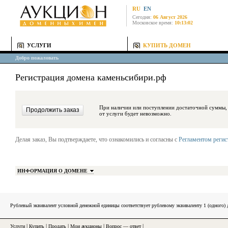
RU
EN
Сегодня:
06 Август 2026
Московское время:
10:13:02
УСЛУГИ
КУПИТЬ ДОМЕН
Добро пожаловать
Регистрация домена каменьсибири.рф
При наличии или поступлении достаточной суммы, средства будут за
от услуги будет невозможно.
Делая заказ, Вы подтверждаете, что ознакомились и согласны с
Регламентом реги
ИНФОРМАЦИЯ О ДОМЕНЕ
Рублевый эквивалент условной денежной единицы соответствует рублевому эквиваленту 1 (одного
Услуги
|
Купить
|
Продать
|
Мои аукционы
|
Вопрос — ответ
|