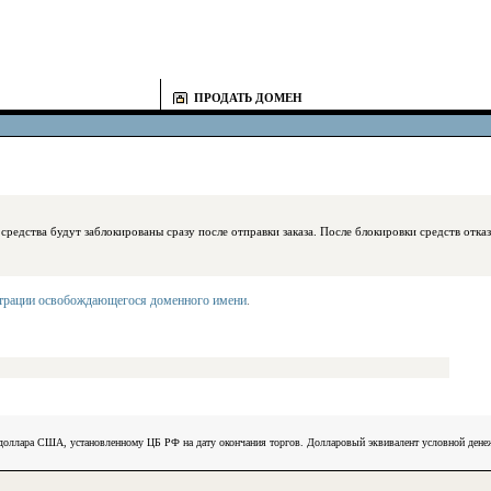
ПРОДАТЬ ДОМЕН
блокированы сразу после отправки заказа. После блокировки средств отказаться
страции освобождающегося доменного имени
.
) доллара США, установленному ЦБ РФ на дату окончания торгов. Долларовый эквивалент условной ден