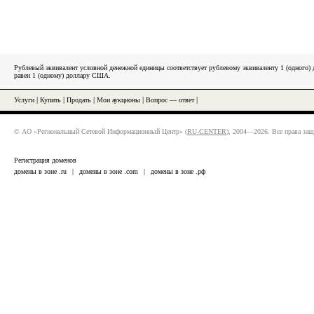
Рублевый эквивалент условной денежной единицы соответствует рублевому эквиваленту 1 (одного
равен 1 (одному) доллару США.
Услуги
|
Купить
|
Продать
|
Мои аукционы
|
Вопрос — ответ
|
© АО «Региональный Сетевой Информационный Центр» (
RU-CENTER
), 2004—2026. Все права за
Регистрация доменов
домены в зоне .ru
|
домены в зоне .com
|
домены в зоне .рф