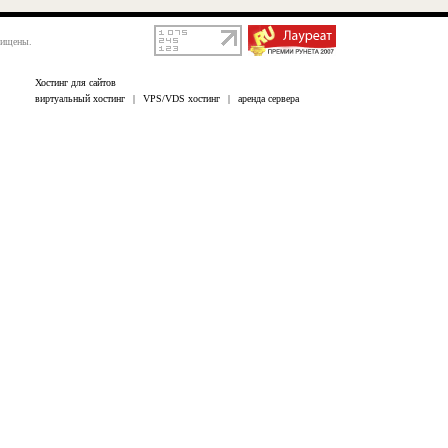
щищены.
Хостинг для сайтов
виртуальный хостинг
|
VPS/VDS хостинг
|
аренда сервера