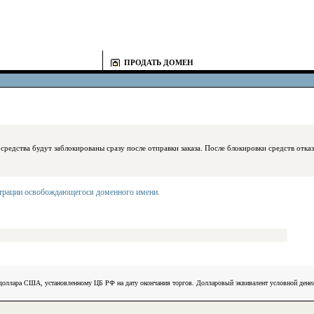
ПРОДАТЬ ДОМЕН
блокированы сразу после отправки заказа. После блокировки средств отказаться
страции освобождающегося доменного имени
.
) доллара США, установленному ЦБ РФ на дату окончания торгов. Долларовый эквивалент условной ден