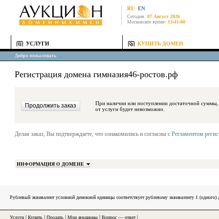
RU
EN
Сегодня:
07 Август 2026
Московское время:
13:41:08
УСЛУГИ
КУПИТЬ ДОМЕН
Добро пожаловать
Регистрация домена гимназия46-ростов.рф
При наличии или поступлении достаточной суммы, средства будут за
от услуги будет невозможно.
Делая заказ, Вы подтверждаете, что ознакомились и согласны с
Регламентом реги
ИНФОРМАЦИЯ О ДОМЕНЕ
Рублевый эквивалент условной денежной единицы соответствует рублевому эквиваленту 1 (одного
Услуги
|
Купить
|
Продать
|
Мои аукционы
|
Вопрос — ответ
|