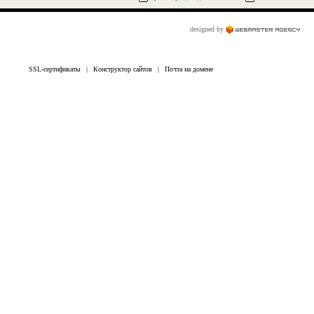
designed by
SSL-сертификаты
|
Конструктор сайтов
|
Почта на домене