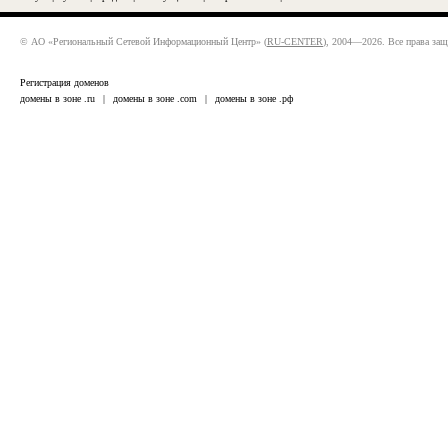
© АО «Региональный Сетевой Информационный Центр» (
RU-CENTER
), 2004—2026. Все права за
Регистрация доменов
домены в зоне .ru
|
домены в зоне .com
|
домены в зоне .рф