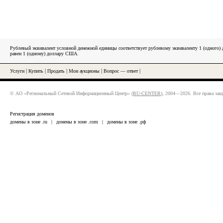
Рублевый эквивалент условной денежной единицы соответствует рублевому эквиваленту 1 (одного
равен 1 (одному) доллару США.
Услуги
|
Купить
|
Продать
|
Мои аукционы
|
Вопрос — ответ
|
© АО «Региональный Сетевой Информационный Центр» (
RU-CENTER
), 2004—2026. Все права за
Регистрация доменов
домены в зоне .ru
|
домены в зоне .com
|
домены в зоне .рф