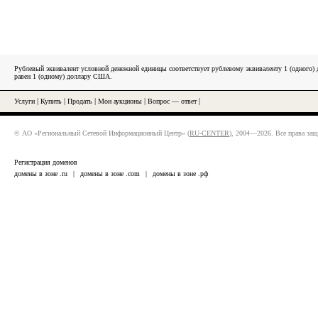
Рублевый эквивалент условной денежной единицы соответствует рублевому эквиваленту 1 (одного
равен 1 (одному) доллару США.
Услуги
|
Купить
|
Продать
|
Мои аукционы
|
Вопрос — ответ
|
© АО «Региональный Сетевой Информационный Центр» (
RU-CENTER
), 2004—2026. Все права за
Регистрация доменов
домены в зоне .ru
|
домены в зоне .com
|
домены в зоне .рф