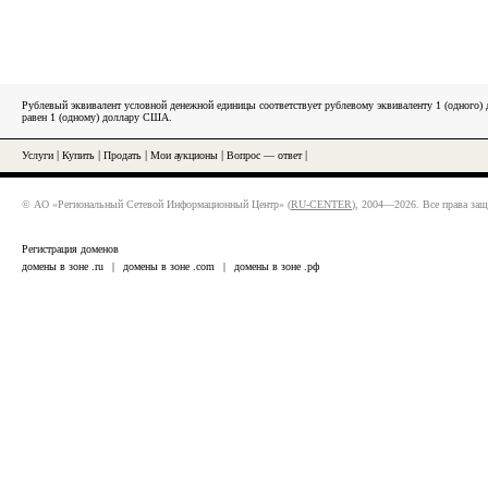
Рублевый эквивалент условной денежной единицы соответствует рублевому эквиваленту 1 (одного
равен 1 (одному) доллару США.
Услуги
|
Купить
|
Продать
|
Мои аукционы
|
Вопрос — ответ
|
© АО «Региональный Сетевой Информационный Центр» (
RU-CENTER
), 2004—2026. Все права за
Регистрация доменов
домены в зоне .ru
|
домены в зоне .com
|
домены в зоне .рф