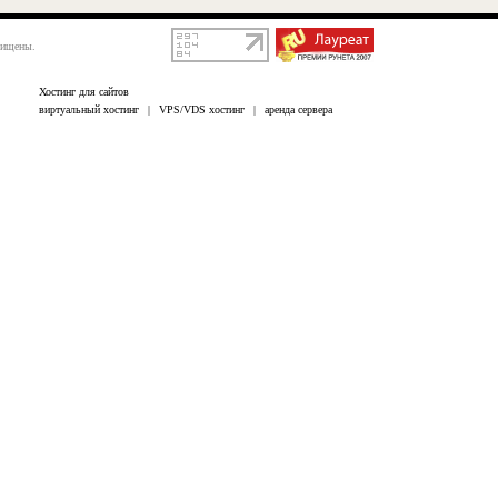
щищены.
Хостинг для сайтов
виртуальный хостинг
|
VPS/VDS хостинг
|
аренда сервера