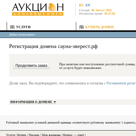
RU
EN
Сегодня:
08 Август 2026
Московское время:
20:37:04
УСЛУГИ
КУПИТЬ ДОМЕН
Добро пожаловать
Регистрация домена сауна-эверест.рф
При наличии или поступлении достаточной суммы, средства будут за
от услуги будет невозможно.
Делая заказ, Вы подтверждаете, что ознакомились и согласны с
Регламентом реги
ИНФОРМАЦИЯ О ДОМЕНЕ
Рублевый эквивалент условной денежной единицы соответствует рублевому эквиваленту 1 (одного
Услуги
|
Купить
|
Продать
|
Мои аукционы
|
Вопрос — ответ
|