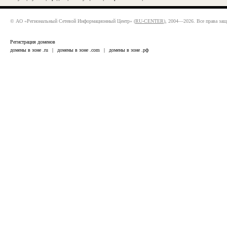
© АО «Региональный Сетевой Информационный Центр» (
RU-CENTER
), 2004—2026. Все права за
Регистрация доменов
домены в зоне .ru
|
домены в зоне .com
|
домены в зоне .рф