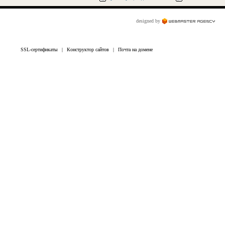
designed by
SSL-сертификаты
|
Конструктор сайтов
|
Почта на домене