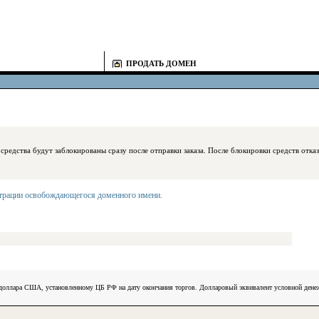
ПРОДАТЬ ДОМЕН
блокированы сразу после отправки заказа. После блокировки средств отказаться
страции освобождающегося доменного имени
.
) доллара США, установленному ЦБ РФ на дату окончания торгов. Долларовый эквивалент условной ден