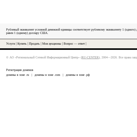
Рублевый эквивалент условной денежной единицы соответствует рублевому эквиваленту 1 (одного
равен 1 (одному) доллару США.
Услуги
|
Купить
|
Продать
|
Мои аукционы
|
Вопрос — ответ
|
© АО «Региональный Сетевой Информационный Центр» (
RU-CENTER
), 2004—2026. Все права за
Регистрация доменов
домены в зоне .ru
|
домены в зоне .com
|
домены в зоне .рф