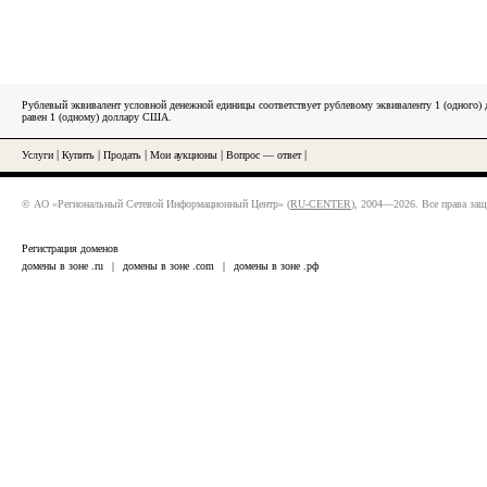
Рублевый эквивалент условной денежной единицы соответствует рублевому эквиваленту 1 (одного
равен 1 (одному) доллару США.
Услуги
|
Купить
|
Продать
|
Мои аукционы
|
Вопрос — ответ
|
© АО «Региональный Сетевой Информационный Центр» (
RU-CENTER
), 2004—2026. Все права за
Регистрация доменов
домены в зоне .ru
|
домены в зоне .com
|
домены в зоне .рф