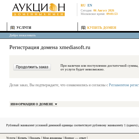
RU
EN
Сегодня:
06 Август 2026
Московское время:
09:01:53
УСЛУГИ
КУПИТЬ ДОМЕН
Добро пожаловать
Регистрация домена xmediasoft.ru
При наличии или поступлении достаточной суммы, средства будут за
от услуги будет невозможно.
Делая заказ, Вы подтверждаете, что ознакомились и согласны с
Регламентом реги
ИНФОРМАЦИЯ О ДОМЕНЕ
Рублевый эквивалент условной денежной единицы соответствует рублевому эквиваленту 1 (одного
Услуги
|
Купить
|
Продать
|
Мои аукционы
|
Вопрос — ответ
|