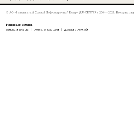
© АО «Региональный Сетевой Информационный Центр» (
RU-CENTER
), 2004—2026. Все права за
Регистрация доменов
домены в зоне .ru
|
домены в зоне .com
|
домены в зоне .рф