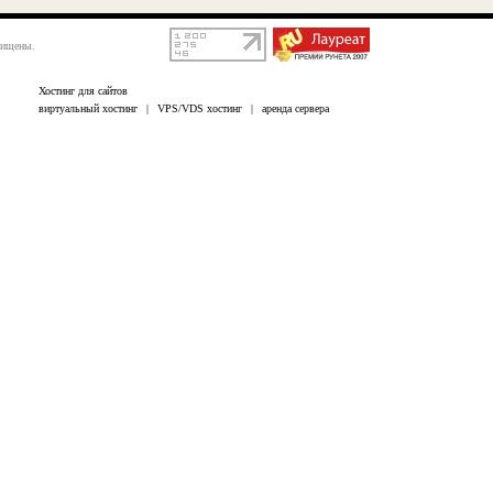
щищены.
Хостинг для сайтов
виртуальный хостинг
|
VPS/VDS хостинг
|
аренда сервера