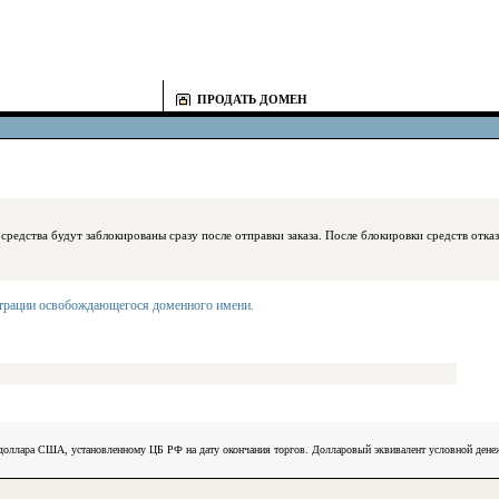
ПРОДАТЬ ДОМЕН
блокированы сразу после отправки заказа. После блокировки средств отказаться
страции освобождающегося доменного имени
.
) доллара США, установленному ЦБ РФ на дату окончания торгов. Долларовый эквивалент условной ден