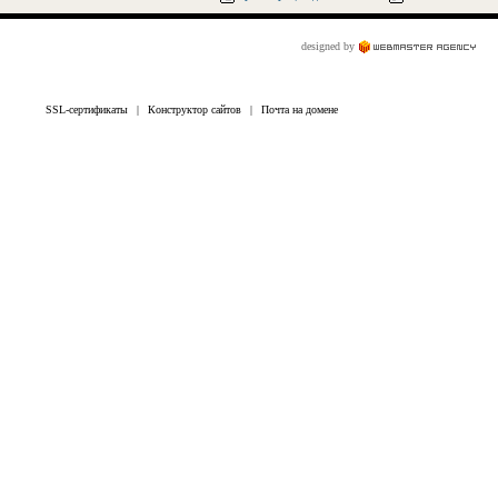
designed by
SSL-сертификаты
|
Конструктор сайтов
|
Почта на домене