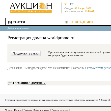
RU
EN
Сегодня:
08 Август 2026
Московское время:
05:05:48
УСЛУГИ
КУПИТЬ ДОМЕН
Добро пожаловать
Регистрация домена worldpromo.ru
При наличии или поступлении достаточной суммы, средства будут за
от услуги будет невозможно.
Делая заказ, Вы подтверждаете, что ознакомились и согласны с
Регламентом реги
ИНФОРМАЦИЯ О ДОМЕНЕ
Рублевый эквивалент условной денежной единицы соответствует рублевому эквиваленту 1 (одного
Услуги
|
Купить
|
Продать
|
Мои аукционы
|
Вопрос — ответ
|