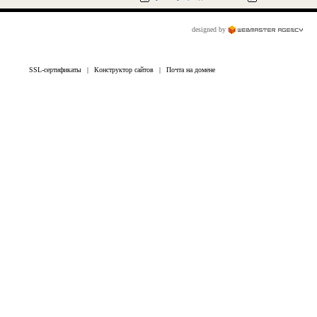
designed by
SSL-сертификаты
|
Конструктор сайтов
|
Почта на домене