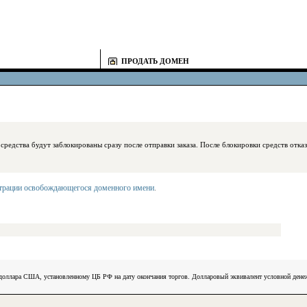
ПРОДАТЬ ДОМЕН
блокированы сразу после отправки заказа. После блокировки средств отказаться
страции освобождающегося доменного имени
.
) доллара США, установленному ЦБ РФ на дату окончания торгов. Долларовый эквивалент условной ден