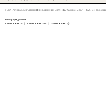
© АО «Региональный Сетевой Информационный Центр» (
RU-CENTER
), 2004—2026. Все права за
Регистрация доменов
домены в зоне .ru
|
домены в зоне .com
|
домены в зоне .рф