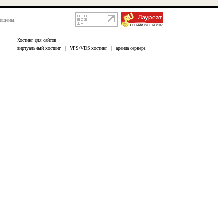
щищены.
Хостинг для сайтов
виртуальный хостинг
|
VPS/VDS хостинг
|
аренда сервера