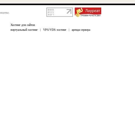
щищены.
Хостинг для сайтов
виртуальный хостинг
|
VPS/VDS хостинг
|
аренда сервера