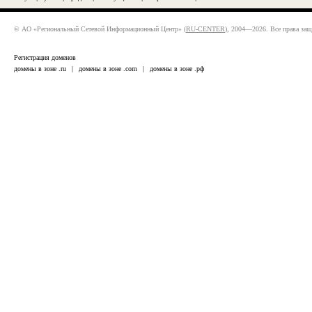
© АО «Региональный Сетевой Информационный Центр» (
RU-CENTER
), 2004—2026. Все права за
Регистрация доменов
домены в зоне .ru
|
домены в зоне .com
|
домены в зоне .рф