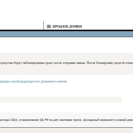
ПРОДАТЬ ДОМЕН
блокированы сразу после отправки заказа. После блокировки средств отказаться
страции освобождающегося доменного имени
.
) доллара США, установленному ЦБ РФ на дату окончания торгов. Долларовый эквивалент условной ден