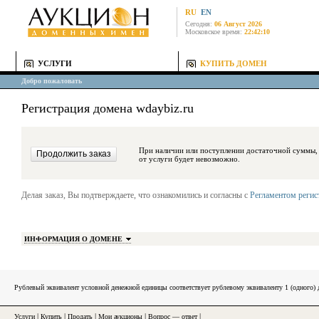
RU
EN
Сегодня:
06 Август 2026
Московское время:
22:42:10
УСЛУГИ
КУПИТЬ ДОМЕН
Добро пожаловать
Регистрация домена wdaybiz.ru
При наличии или поступлении достаточной суммы, средства будут за
от услуги будет невозможно.
Делая заказ, Вы подтверждаете, что ознакомились и согласны с
Регламентом реги
ИНФОРМАЦИЯ О ДОМЕНЕ
Рублевый эквивалент условной денежной единицы соответствует рублевому эквиваленту 1 (одного
Услуги
|
Купить
|
Продать
|
Мои аукционы
|
Вопрос — ответ
|