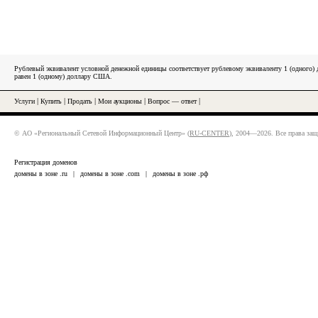
Рублевый эквивалент условной денежной единицы соответствует рублевому эквиваленту 1 (одного
равен 1 (одному) доллару США.
Услуги
|
Купить
|
Продать
|
Мои аукционы
|
Вопрос — ответ
|
© АО «Региональный Сетевой Информационный Центр» (
RU-CENTER
), 2004—2026. Все права за
Регистрация доменов
домены в зоне .ru
|
домены в зоне .com
|
домены в зоне .рф