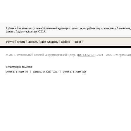
Рублевый эквивалент условной денежной единицы соответствует рублевому эквиваленту 1 (одного
равен 1 (одному) доллару США.
Услуги
|
Купить
|
Продать
|
Мои аукционы
|
Вопрос — ответ
|
© АО «Региональный Сетевой Информационный Центр» (
RU-CENTER
), 2004—2026. Все права за
Регистрация доменов
домены в зоне .ru
|
домены в зоне .com
|
домены в зоне .рф