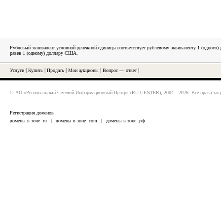
Рублевый эквивалент условной денежной единицы соответствует рублевому эквиваленту 1 (одного
равен 1 (одному) доллару США.
Услуги
|
Купить
|
Продать
|
Мои аукционы
|
Вопрос — ответ
|
© АО «Региональный Сетевой Информационный Центр» (
RU-CENTER
), 2004—2026. Все права за
Регистрация доменов
домены в зоне .ru
|
домены в зоне .com
|
домены в зоне .рф