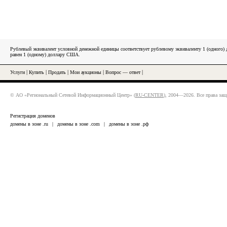
Рублевый эквивалент условной денежной единицы соответствует рублевому эквиваленту 1 (одного
равен 1 (одному) доллару США.
Услуги
|
Купить
|
Продать
|
Мои аукционы
|
Вопрос — ответ
|
© АО «Региональный Сетевой Информационный Центр» (
RU-CENTER
), 2004—2026. Все права за
Регистрация доменов
домены в зоне .ru
|
домены в зоне .com
|
домены в зоне .рф