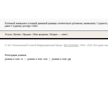
Рублевый эквивалент условной денежной единицы соответствует рублевому эквиваленту 1 (одного
равен 1 (одному) доллару США.
Услуги
|
Купить
|
Продать
|
Мои аукционы
|
Вопрос — ответ
|
© АО «Региональный Сетевой Информационный Центр» (
RU-CENTER
), 2004—2026. Все права за
Регистрация доменов
домены в зоне .ru
|
домены в зоне .com
|
домены в зоне .рф