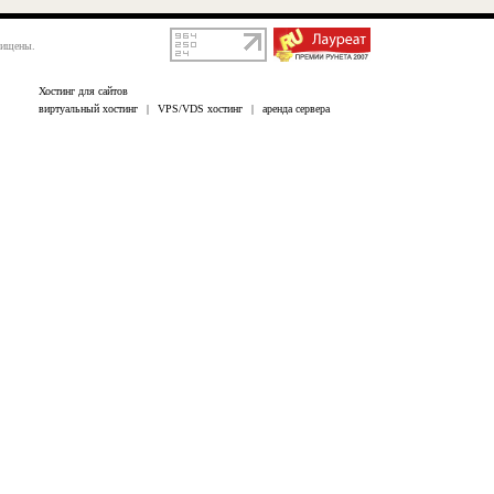
щищены.
Хостинг для сайтов
виртуальный хостинг
|
VPS/VDS хостинг
|
аренда сервера