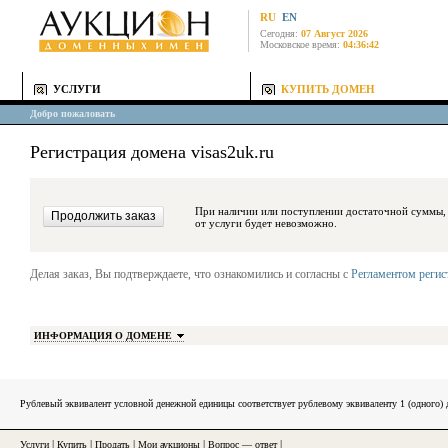
RU
EN
Сегодня:
07 Август 2026
Московское время:
04:36:42
УСЛУГИ
КУПИТЬ ДОМЕН
Добро пожаловать
Регистрация домена visas2uk.ru
При наличии или поступлении достаточной суммы, средства будут за
от услуги будет невозможно.
Делая заказ, Вы подтверждаете, что ознакомились и согласны с
Регламентом реги
ИНФОРМАЦИЯ О ДОМЕНЕ
Рублевый эквивалент условной денежной единицы соответствует рублевому эквиваленту 1 (одного
Услуги
|
Купить
|
Продать
|
Мои аукционы
|
Вопрос — ответ
|