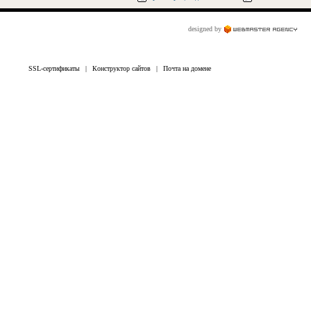
designed by
SSL-сертификаты
|
Конструктор сайтов
|
Почта на домене