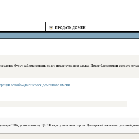
ПРОДАТЬ ДОМЕН
блокированы сразу после отправки заказа. После блокировки средств отказаться
страции освобождающегося доменного имени
.
) доллара США, установленному ЦБ РФ на дату окончания торгов. Долларовый эквивалент условной ден