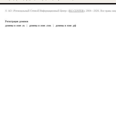
© АО «Региональный Сетевой Информационный Центр» (
RU-CENTER
), 2004—2026. Все права за
Регистрация доменов
домены в зоне .ru
|
домены в зоне .com
|
домены в зоне .рф