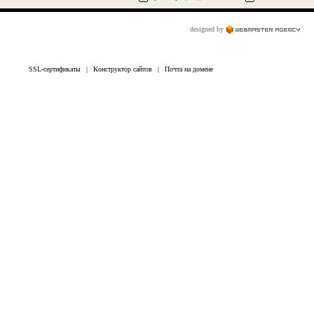
designed by
SSL-сертификаты
|
Конструктор сайтов
|
Почта на домене