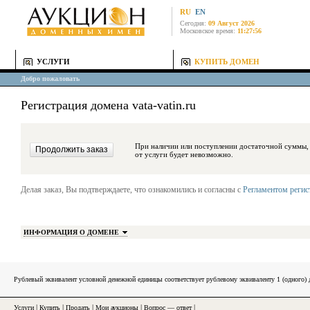
RU
EN
Сегодня:
09 Август 2026
Московское время:
11:27:56
УСЛУГИ
КУПИТЬ ДОМЕН
Добро пожаловать
Регистрация домена vata-vatin.ru
При наличии или поступлении достаточной суммы, средства будут за
от услуги будет невозможно.
Делая заказ, Вы подтверждаете, что ознакомились и согласны с
Регламентом реги
ИНФОРМАЦИЯ О ДОМЕНЕ
Рублевый эквивалент условной денежной единицы соответствует рублевому эквиваленту 1 (одного
Услуги
|
Купить
|
Продать
|
Мои аукционы
|
Вопрос — ответ
|