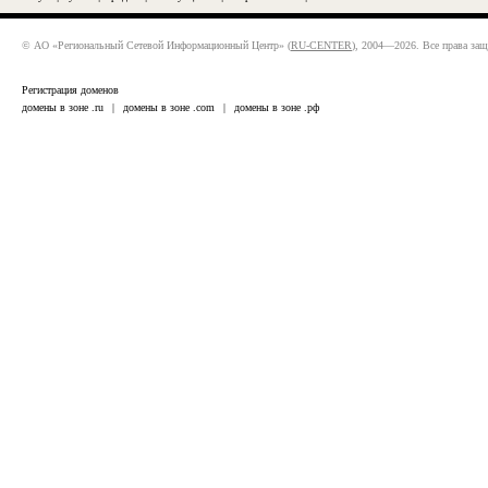
© АО «Региональный Сетевой Информационный Центр» (
RU-CENTER
), 2004—2026. Все права за
Регистрация доменов
домены в зоне .ru
|
домены в зоне .com
|
домены в зоне .рф