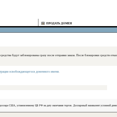
ПРОДАТЬ ДОМЕН
блокированы сразу после отправки заказа. После блокировки средств отказаться
страции освобождающегося доменного имени
.
) доллара США, установленному ЦБ РФ на дату окончания торгов. Долларовый эквивалент условной ден