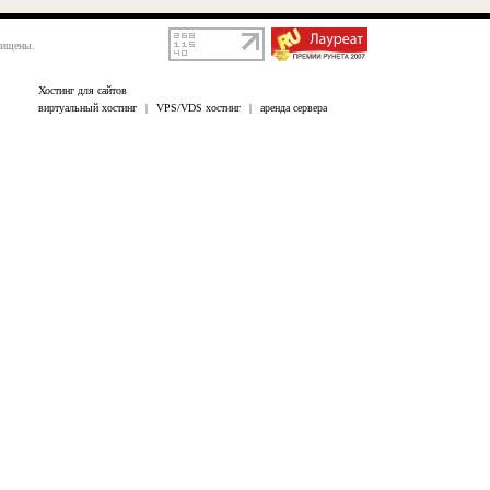
щищены.
Хостинг для сайтов
виртуальный хостинг
|
VPS/VDS хостинг
|
аренда сервера