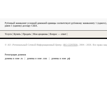
Рублевый эквивалент условной денежной единицы соответствует рублевому эквиваленту 1 (одного
равен 1 (одному) доллару США.
Услуги
|
Купить
|
Продать
|
Мои аукционы
|
Вопрос — ответ
|
© АО «Региональный Сетевой Информационный Центр» (
RU-CENTER
), 2004—2026. Все права за
Регистрация доменов
домены в зоне .ru
|
домены в зоне .com
|
домены в зоне .рф