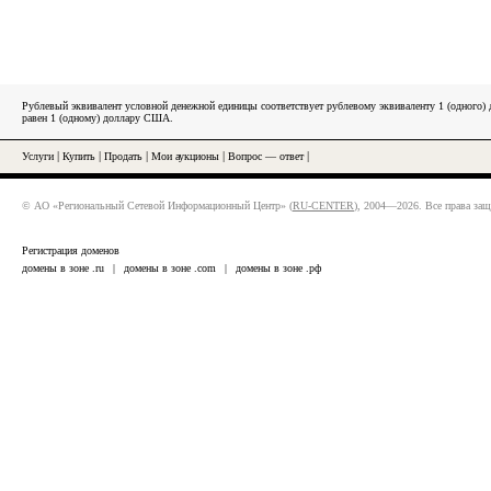
Рублевый эквивалент условной денежной единицы соответствует рублевому эквиваленту 1 (одного
равен 1 (одному) доллару США.
Услуги
|
Купить
|
Продать
|
Мои аукционы
|
Вопрос — ответ
|
© АО «Региональный Сетевой Информационный Центр» (
RU-CENTER
), 2004—2026. Все права за
Регистрация доменов
домены в зоне .ru
|
домены в зоне .com
|
домены в зоне .рф