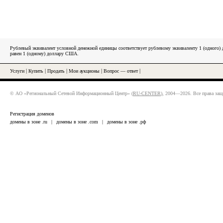
Рублевый эквивалент условной денежной единицы соответствует рублевому эквиваленту 1 (одного
равен 1 (одному) доллару США.
Услуги
|
Купить
|
Продать
|
Мои аукционы
|
Вопрос — ответ
|
© АО «Региональный Сетевой Информационный Центр» (
RU-CENTER
), 2004—2026. Все права за
Регистрация доменов
домены в зоне .ru
|
домены в зоне .com
|
домены в зоне .рф