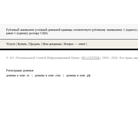
Рублевый эквивалент условной денежной единицы соответствует рублевому эквиваленту 1 (одного
равен 1 (одному) доллару США.
Услуги
|
Купить
|
Продать
|
Мои аукционы
|
Вопрос — ответ
|
© АО «Региональный Сетевой Информационный Центр» (
RU-CENTER
), 2004—2026. Все права за
Регистрация доменов
домены в зоне .ru
|
домены в зоне .com
|
домены в зоне .рф