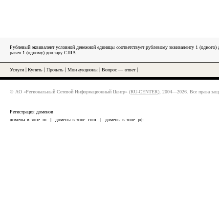
Рублевый эквивалент условной денежной единицы соответствует рублевому эквиваленту 1 (одного
равен 1 (одному) доллару США.
Услуги
|
Купить
|
Продать
|
Мои аукционы
|
Вопрос — ответ
|
© АО «Региональный Сетевой Информационный Центр» (
RU-CENTER
), 2004—2026. Все права за
Регистрация доменов
домены в зоне .ru
|
домены в зоне .com
|
домены в зоне .рф