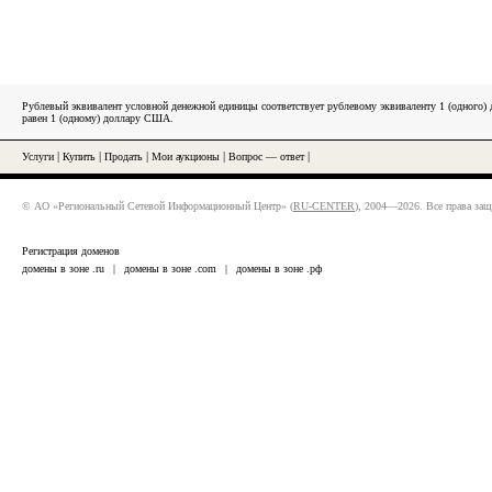
Рублевый эквивалент условной денежной единицы соответствует рублевому эквиваленту 1 (одного
равен 1 (одному) доллару США.
Услуги
|
Купить
|
Продать
|
Мои аукционы
|
Вопрос — ответ
|
© АО «Региональный Сетевой Информационный Центр» (
RU-CENTER
), 2004—2026. Все права за
Регистрация доменов
домены в зоне .ru
|
домены в зоне .com
|
домены в зоне .рф