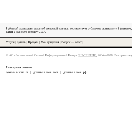
Рублевый эквивалент условной денежной единицы соответствует рублевому эквиваленту 1 (одного
равен 1 (одному) доллару США.
Услуги
|
Купить
|
Продать
|
Мои аукционы
|
Вопрос — ответ
|
© АО «Региональный Сетевой Информационный Центр» (
RU-CENTER
), 2004—2026. Все права за
Регистрация доменов
домены в зоне .ru
|
домены в зоне .com
|
домены в зоне .рф