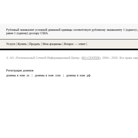
Рублевый эквивалент условной денежной единицы соответствует рублевому эквиваленту 1 (одного
равен 1 (одному) доллару США.
Услуги
|
Купить
|
Продать
|
Мои аукционы
|
Вопрос — ответ
|
© АО «Региональный Сетевой Информационный Центр» (
RU-CENTER
), 2004—2026. Все права за
Регистрация доменов
домены в зоне .ru
|
домены в зоне .com
|
домены в зоне .рф