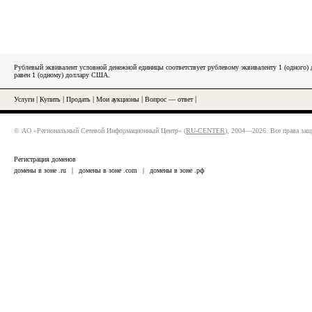
Рублевый эквивалент условной денежной единицы соответствует рублевому эквиваленту 1 (одного
равен 1 (одному) доллару США.
Услуги
|
Купить
|
Продать
|
Мои аукционы
|
Вопрос — ответ
|
© АО «Региональный Сетевой Информационный Центр» (
RU-CENTER
), 2004—2026. Все права за
Регистрация доменов
домены в зоне .ru
|
домены в зоне .com
|
домены в зоне .рф