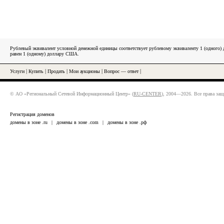
Рублевый эквивалент условной денежной единицы соответствует рублевому эквиваленту 1 (одного
равен 1 (одному) доллару США.
Услуги
|
Купить
|
Продать
|
Мои аукционы
|
Вопрос — ответ
|
© АО «Региональный Сетевой Информационный Центр» (
RU-CENTER
), 2004—2026. Все права за
Регистрация доменов
домены в зоне .ru
|
домены в зоне .com
|
домены в зоне .рф