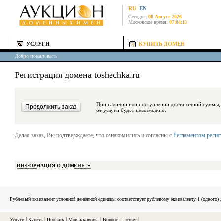
RU
EN
Сегодня:
08 Август 2026
Московское время:
07:04:18
УСЛУГИ
КУПИТЬ ДОМЕН
Добро пожаловать
Регистрация домена toshechka.ru
При наличии или поступлении достаточной суммы, средства будут за
от услуги будет невозможно.
Делая заказ, Вы подтверждаете, что ознакомились и согласны с
Регламентом реги
ИНФОРМАЦИЯ О ДОМЕНЕ
Рублевый эквивалент условной денежной единицы соответствует рублевому эквиваленту 1 (одного
Услуги
|
Купить
|
Продать
|
Мои аукционы
|
Вопрос — ответ
|