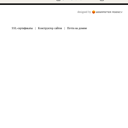
designed by
SSL-сертификаты
|
Конструктор сайтов
|
Почта на домене