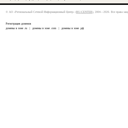
© АО «Региональный Сетевой Информационный Центр» (
RU-CENTER
), 2004—2026. Все права за
Регистрация доменов
домены в зоне .ru
|
домены в зоне .com
|
домены в зоне .рф