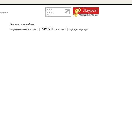
щищены.
Хостинг для сайтов
виртуальный хостинг
|
VPS/VDS хостинг
|
аренда сервера