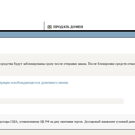
ПРОДАТЬ ДОМЕН
блокированы сразу после отправки заказа. После блокировки средств отказаться
страции освобождающегося доменного имени
.
) доллара США, установленному ЦБ РФ на дату окончания торгов. Долларовый эквивалент условной ден