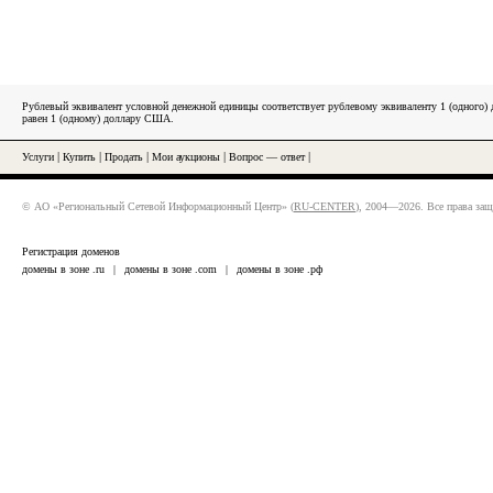
Рублевый эквивалент условной денежной единицы соответствует рублевому эквиваленту 1 (одного
равен 1 (одному) доллару США.
Услуги
|
Купить
|
Продать
|
Мои аукционы
|
Вопрос — ответ
|
© АО «Региональный Сетевой Информационный Центр» (
RU-CENTER
), 2004—2026. Все права за
Регистрация доменов
домены в зоне .ru
|
домены в зоне .com
|
домены в зоне .рф