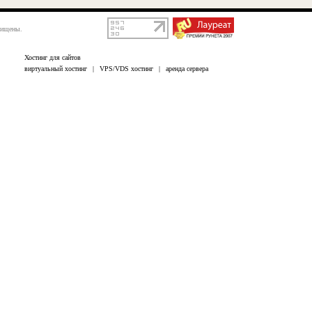
щищены.
Хостинг для сайтов
виртуальный хостинг
|
VPS/VDS хостинг
|
аренда сервера