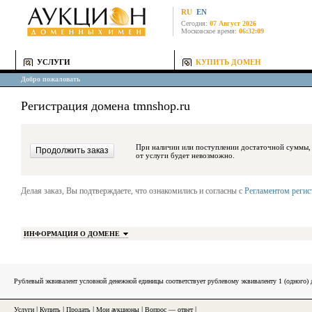
RU
EN
Сегодня:
07 Август 2026
Московское время:
06:32:09
УСЛУГИ
КУПИТЬ ДОМЕН
Добро пожаловать
Регистрация домена tmnshop.ru
При наличии или поступлении достаточной суммы, средства будут за
от услуги будет невозможно.
Делая заказ, Вы подтверждаете, что ознакомились и согласны с
Регламентом реги
ИНФОРМАЦИЯ О ДОМЕНЕ
Рублевый эквивалент условной денежной единицы соответствует рублевому эквиваленту 1 (одного
Услуги
|
Купить
|
Продать
|
Мои аукционы
|
Вопрос — ответ
|