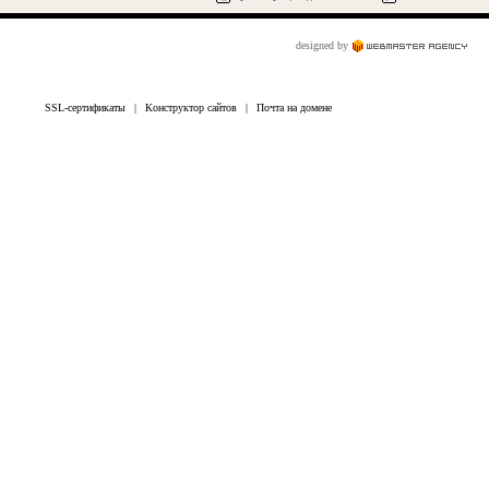
designed by
SSL-сертификаты
|
Конструктор сайтов
|
Почта на домене