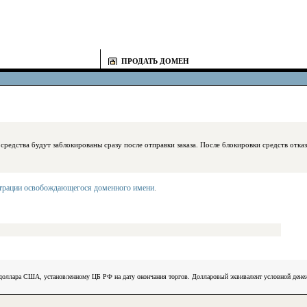
ПРОДАТЬ ДОМЕН
блокированы сразу после отправки заказа. После блокировки средств отказаться
страции освобождающегося доменного имени
.
) доллара США, установленному ЦБ РФ на дату окончания торгов. Долларовый эквивалент условной ден