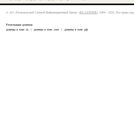
© АО «Региональный Сетевой Информационный Центр» (
RU-CENTER
), 2004—2026. Все права за
Регистрация доменов
домены в зоне .ru
|
домены в зоне .com
|
домены в зоне .рф