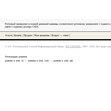
Рублевый эквивалент условной денежной единицы соответствует рублевому эквиваленту 1 (одного
равен 1 (одному) доллару США.
Услуги
|
Купить
|
Продать
|
Мои аукционы
|
Вопрос — ответ
|
© АО «Региональный Сетевой Информационный Центр» (
RU-CENTER
), 2004—2026. Все права за
Регистрация доменов
домены в зоне .ru
|
домены в зоне .com
|
домены в зоне .рф