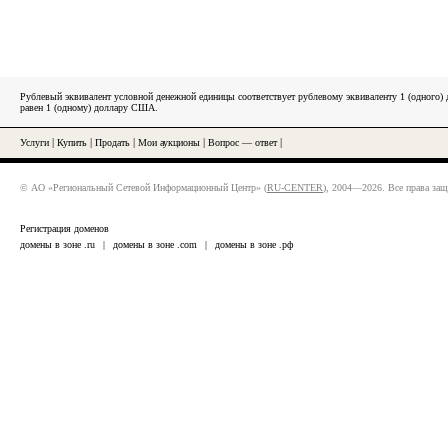
Рублевый эквивалент условной денежной единицы соответствует рублевому эквиваленту 1 (одного
равен 1 (одному) доллару США.
Услуги
|
Купить
|
Продать
|
Мои аукционы
|
Вопрос — ответ
|
© АО «Региональный Сетевой Информационный Центр» (
RU-CENTER
), 2004—2026. Все права за
Регистрация доменов
домены в зоне .ru
|
домены в зоне .com
|
домены в зоне .рф