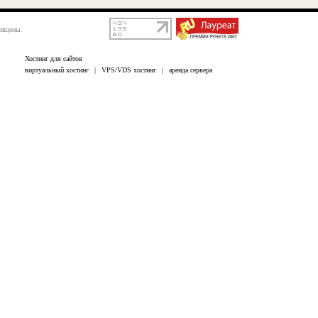
щищены.
Хостинг для сайтов
виртуальный хостинг
|
VPS/VDS хостинг
|
аренда сервера