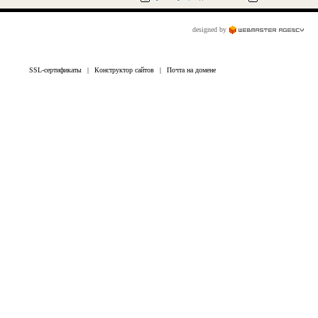
designed by
SSL-сертификаты
|
Конструктор сайтов
|
Почта на домене