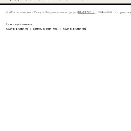
© АО «Региональный Сетевой Информационный Центр» (
RU-CENTER
), 2004—2026. Все права за
Регистрация доменов
домены в зоне .ru
|
домены в зоне .com
|
домены в зоне .рф