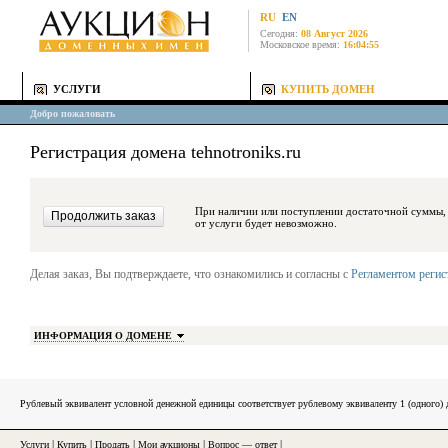
RU
EN
Сегодня:
08 Август 2026
Московское время:
16:04:55
УСЛУГИ
КУПИТЬ ДОМЕН
Добро пожаловать
Регистрация домена tehnotroniks.ru
При наличии или поступлении достаточной суммы, средства будут за
от услуги будет невозможно.
Делая заказ, Вы подтверждаете, что ознакомились и согласны с
Регламентом реги
ИНФОРМАЦИЯ О ДОМЕНЕ
Рублевый эквивалент условной денежной единицы соответствует рублевому эквиваленту 1 (одного
Услуги
|
Купить
|
Продать
|
Мои аукционы
|
Вопрос — ответ
|