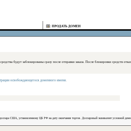
ПРОДАТЬ ДОМЕН
блокированы сразу после отправки заказа. После блокировки средств отказаться
страции освобождающегося доменного имени
.
) доллара США, установленному ЦБ РФ на дату окончания торгов. Долларовый эквивалент условной ден