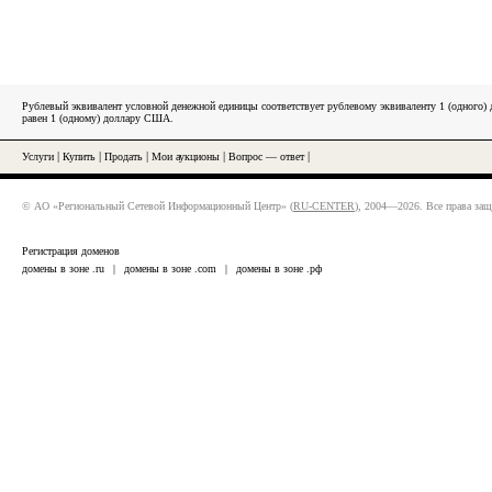
Рублевый эквивалент условной денежной единицы соответствует рублевому эквиваленту 1 (одного
равен 1 (одному) доллару США.
Услуги
|
Купить
|
Продать
|
Мои аукционы
|
Вопрос — ответ
|
© АО «Региональный Сетевой Информационный Центр» (
RU-CENTER
), 2004—2026. Все права за
Регистрация доменов
домены в зоне .ru
|
домены в зоне .com
|
домены в зоне .рф