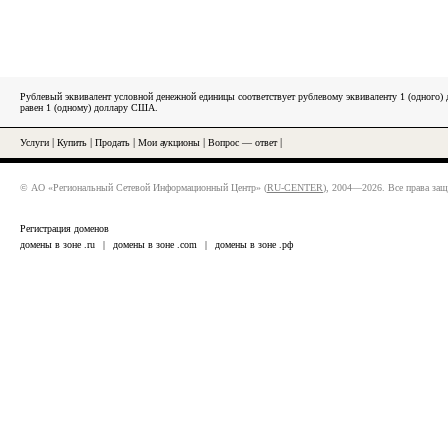
Рублевый эквивалент условной денежной единицы соответствует рублевому эквиваленту 1 (одного
равен 1 (одному) доллару США.
Услуги
|
Купить
|
Продать
|
Мои аукционы
|
Вопрос — ответ
|
© АО «Региональный Сетевой Информационный Центр» (
RU-CENTER
), 2004—2026. Все права за
Регистрация доменов
домены в зоне .ru
|
домены в зоне .com
|
домены в зоне .рф