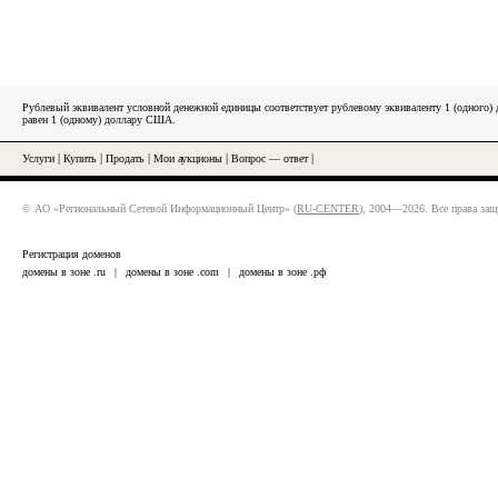
Рублевый эквивалент условной денежной единицы соответствует рублевому эквиваленту 1 (одного
равен 1 (одному) доллару США.
Услуги
|
Купить
|
Продать
|
Мои аукционы
|
Вопрос — ответ
|
© АО «Региональный Сетевой Информационный Центр» (
RU-CENTER
), 2004—2026. Все права за
Регистрация доменов
домены в зоне .ru
|
домены в зоне .com
|
домены в зоне .рф