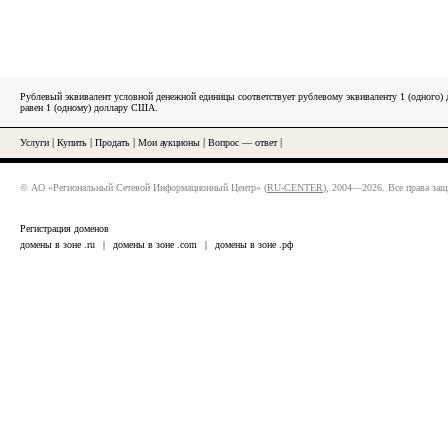
Рублевый эквивалент условной денежной единицы соответствует рублевому эквиваленту 1 (одного
равен 1 (одному) доллару США.
Услуги
|
Купить
|
Продать
|
Мои аукционы
|
Вопрос — ответ
|
© АО «Региональный Сетевой Информационный Центр» (
RU-CENTER
), 2004—2026. Все права за
Регистрация доменов
домены в зоне .ru
|
домены в зоне .com
|
домены в зоне .рф