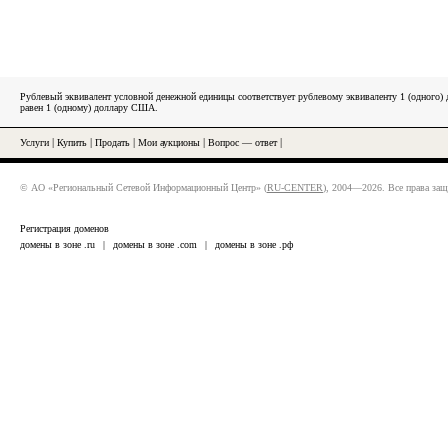
Рублевый эквивалент условной денежной единицы соответствует рублевому эквиваленту 1 (одного
равен 1 (одному) доллару США.
Услуги
|
Купить
|
Продать
|
Мои аукционы
|
Вопрос — ответ
|
© АО «Региональный Сетевой Информационный Центр» (
RU-CENTER
), 2004—2026. Все права за
Регистрация доменов
домены в зоне .ru
|
домены в зоне .com
|
домены в зоне .рф