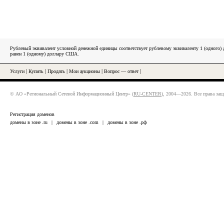
Рублевый эквивалент условной денежной единицы соответствует рублевому эквиваленту 1 (одного
равен 1 (одному) доллару США.
Услуги
|
Купить
|
Продать
|
Мои аукционы
|
Вопрос — ответ
|
© АО «Региональный Сетевой Информационный Центр» (
RU-CENTER
), 2004—2026. Все права за
Регистрация доменов
домены в зоне .ru
|
домены в зоне .com
|
домены в зоне .рф