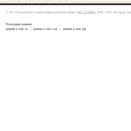
© АО «Региональный Сетевой Информационный Центр» (
RU-CENTER
), 2004—2026. Все права за
Регистрация доменов
домены в зоне .ru
|
домены в зоне .com
|
домены в зоне .рф