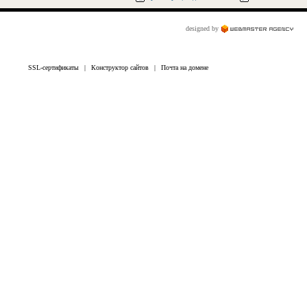
designed by
SSL-сертификаты
|
Конструктор сайтов
|
Почта на домене