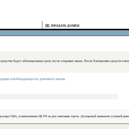
ПРОДАТЬ ДОМЕН
блокированы сразу после отправки заказа. После блокировки средств отказаться
страции освобождающегося доменного имени
.
) доллара США, установленному ЦБ РФ на дату окончания торгов. Долларовый эквивалент условной ден