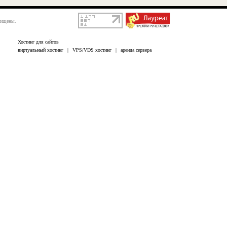
щищены.
Хостинг для сайтов
виртуальный хостинг
|
VPS/VDS хостинг
|
аренда сервера