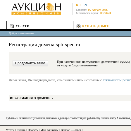
RU
EN
Сегодня:
06 Август 2026
Московское время:
05:59:23
УСЛУГИ
КУПИТЬ ДОМЕН
Добро пожаловать
Регистрация домена spb-spec.ru
При наличии или поступлении достаточной суммы, средства будут за
от услуги будет невозможно.
Делая заказ, Вы подтверждаете, что ознакомились и согласны с
Регламентом реги
ИНФОРМАЦИЯ О ДОМЕНЕ
Рублевый эквивалент условной денежной единицы соответствует рублевому эквиваленту 1 (одного
Услуги
|
Купить
|
Продать
|
Мои аукционы
|
Вопрос — ответ
|