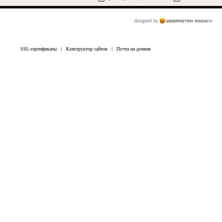
designed by
SSL-сертификаты
|
Конструктор сайтов
|
Почта на домене