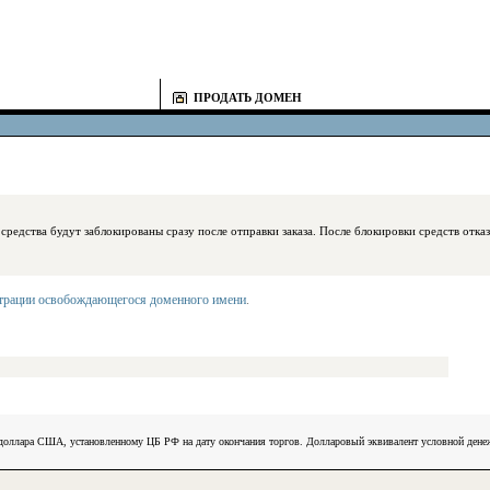
ПРОДАТЬ ДОМЕН
блокированы сразу после отправки заказа. После блокировки средств отказаться
страции освобождающегося доменного имени
.
) доллара США, установленному ЦБ РФ на дату окончания торгов. Долларовый эквивалент условной ден