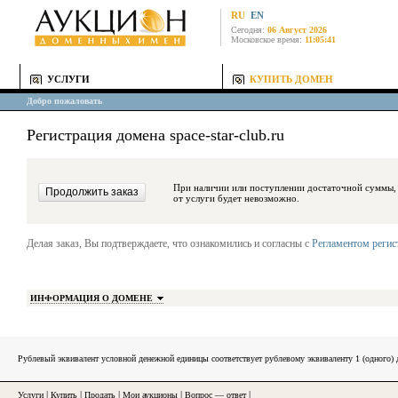
RU
EN
Сегодня:
06 Август 2026
Московское время:
11:05:41
УСЛУГИ
КУПИТЬ ДОМЕН
Добро пожаловать
Регистрация домена space-star-club.ru
При наличии или поступлении достаточной суммы, средства будут за
от услуги будет невозможно.
Делая заказ, Вы подтверждаете, что ознакомились и согласны с
Регламентом реги
ИНФОРМАЦИЯ О ДОМЕНЕ
Рублевый эквивалент условной денежной единицы соответствует рублевому эквиваленту 1 (одного
Услуги
|
Купить
|
Продать
|
Мои аукционы
|
Вопрос — ответ
|