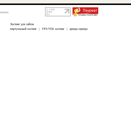
щищены.
Хостинг для сайтов
виртуальный хостинг
|
VPS/VDS хостинг
|
аренда сервера