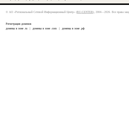
© АО «Региональный Сетевой Информационный Центр» (
RU-CENTER
), 2004—2026. Все права за
Регистрация доменов
домены в зоне .ru
|
домены в зоне .com
|
домены в зоне .рф