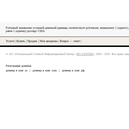
Рублевый эквивалент условной денежной единицы соответствует рублевому эквиваленту 1 (одного
равен 1 (одному) доллару США.
Услуги
|
Купить
|
Продать
|
Мои аукционы
|
Вопрос — ответ
|
© АО «Региональный Сетевой Информационный Центр» (
RU-CENTER
), 2004—2026. Все права за
Регистрация доменов
домены в зоне .ru
|
домены в зоне .com
|
домены в зоне .рф