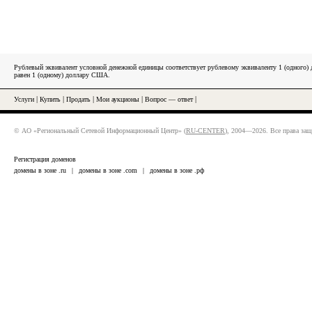
Рублевый эквивалент условной денежной единицы соответствует рублевому эквиваленту 1 (одного
равен 1 (одному) доллару США.
Услуги
|
Купить
|
Продать
|
Мои аукционы
|
Вопрос — ответ
|
© АО «Региональный Сетевой Информационный Центр» (
RU-CENTER
), 2004—2026. Все права за
Регистрация доменов
домены в зоне .ru
|
домены в зоне .com
|
домены в зоне .рф