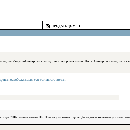
ПРОДАТЬ ДОМЕН
блокированы сразу после отправки заказа. После блокировки средств отказаться
страции освобождающегося доменного имени
.
) доллара США, установленному ЦБ РФ на дату окончания торгов. Долларовый эквивалент условной ден