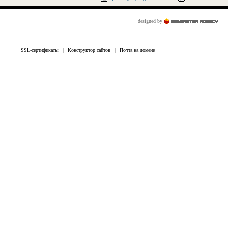
designed by
SSL-сертификаты
|
Конструктор сайтов
|
Почта на домене