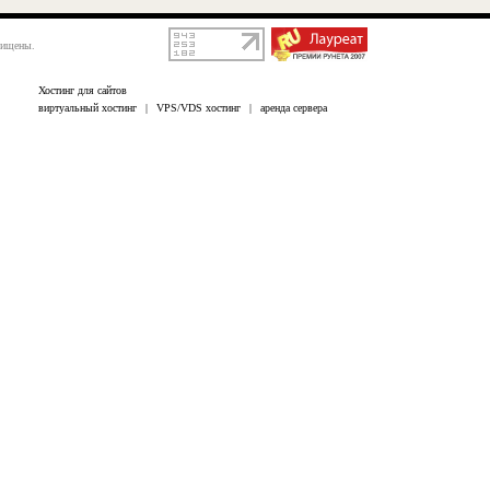
щищены.
Хостинг для сайтов
виртуальный хостинг
|
VPS/VDS хостинг
|
аренда сервера