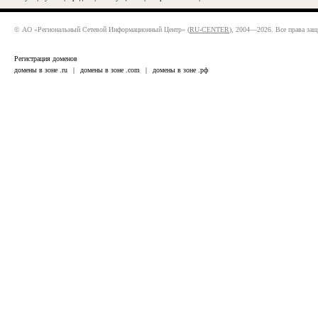
© АО «Региональный Сетевой Информационный Центр» (
RU-CENTER
), 2004—2026. Все права за
Регистрация доменов
домены в зоне .ru
|
домены в зоне .com
|
домены в зоне .рф